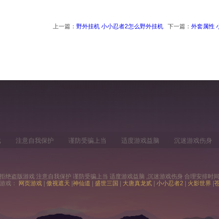
上一篇：
野外挂机 小小忍者2怎么野外挂机
下一篇：
外套属性 
戏
注意自我保护
谨防受骗上当
适度游戏益脑
沉迷游戏伤身
拒绝盗版游戏 注意自我保护 谨防受骗上当 适度游戏益脑 ,沉迷游戏伤身 合理安排时
游戏：
网页游戏
|
傲视遮天
|
神仙道
|
盛世三国
|
大唐真龙贰
|
小小忍者2
|
火影世界
|