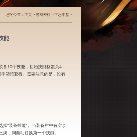
您的位置：
主页
>
游戏资料
>
下忍学堂
>
技能
备10个技能，初始技能格数为4
纲手酒馆获得。需要注意的是，没有
择“装备技能”。当装备栏中有空余
已满，则自动替换第一个技能。