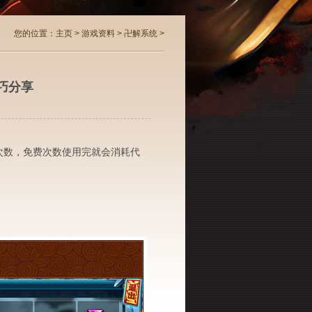
您的位置：
主页
>
游戏资料
>
卍解系统
>
巧分享
次数，免费次数使用完就会消耗代